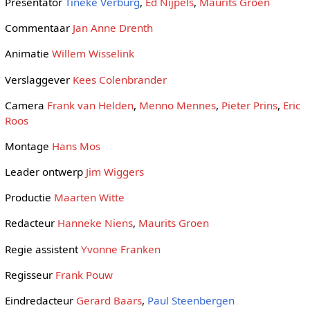
Presentator
Tineke Verburg
,
Ed Nijpels
,
Maurits Groen
Commentaar
Jan Anne Drenth
Animatie
Willem Wisselink
Verslaggever
Kees Colenbrander
Camera
Frank van Helden
,
Menno Mennes
,
Pieter Prins
,
Eric
Roos
Montage
Hans Mos
Leader ontwerp
Jim Wiggers
Productie
Maarten Witte
Redacteur
Hanneke Niens
,
Maurits Groen
Regie assistent
Yvonne Franken
Regisseur
Frank Pouw
Eindredacteur
Gerard Baars
,
Paul Steenbergen