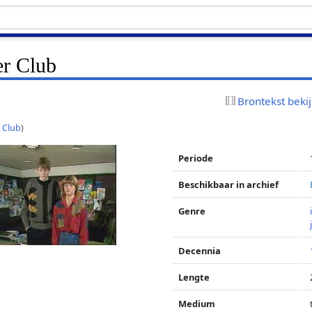
r Club
Brontekst beki
 Club
)
Periode
Beschikbaar in archief
Genre
Decennia
Lengte
Medium