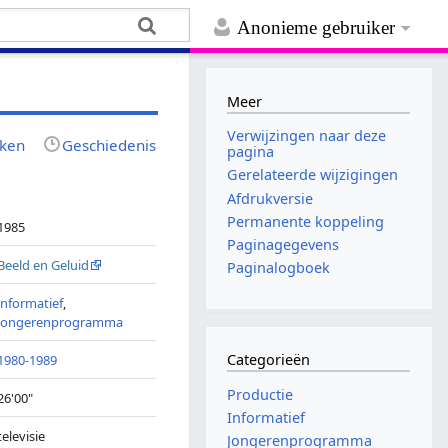
Anonieme gebruiker
Meer
Verwijzingen naar deze
jken
Geschiedenis
pagina
Gerelateerde wijzigingen
Afdrukversie
Permanente koppeling
1985
Paginagegevens
Beeld en Geluid
Paginalogboek
informatief
,
jongerenprogramma
Categorieën
1980-1989
Productie
26'00"
Informatief
televisie
Jongerenprogramma