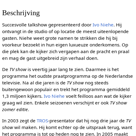
Beschrijving
Succesvolle talkshow gepresenteerd door
Ivo Niehe
. Hij
ontvangt in de studio of op locatie de meest uiteenlopende
gasten. Niehe weet grote namen te strikken die hij bij
voorkeur bezoekt in hun eigen luxueuze onderkomens. Op
die plek kan de kijker zich vergapen aan de pracht en praal
en mag de gast uitgebreid zijn verhaal doen.
De
TV show
is veertig jaar lang te zien. Daarmee is het
programma het oudste praatprogramma op de Nederlandse
televisie. Na al die jaren is de
TV show
nog steeds
buitengewoon populair en trekt het programma gemiddeld
1,3 miljoen kijkers.
Ivo Niehe
voelt feilloos aan wat de kijker
graag wil zien. Enkele seizoenen verschijnt er ook
TV show
zomer editie
.
In 2003 zegt de
TROS
-presentator dat hij nog drie jaar de
TV
show
wil maken. Hij komt echter op de uitspraak terug, want
het programma is tot op heden nog te zien. In 2005 maakt