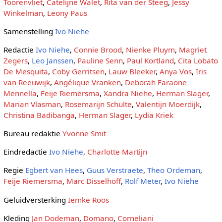
Toorenvliet
,
Catelijne Walet
,
Rita van der Steeg
,
Jessy
Winkelman
,
Leony Paus
Samenstelling
Ivo Niehe
Redactie
Ivo Niehe
,
Connie Brood
,
Nienke Pluym
,
Magriet
Zegers
,
Leo Janssen
,
Pauline Senn
,
Paul Kortland
,
Cita Lobato
De Mesquita
,
Coby Gerritsen
,
Lauw Bleeker
,
Anya Vos
,
Iris
van Reeuwijk
,
Angélique Vranken
,
Deborah Faraone
Mennella
,
Feije Riemersma
,
Xandra Niehe
,
Herman Slager
,
Marian Vlasman
,
Rosemarijn Schulte
,
Valentijn Moerdijk
,
Christina Badibanga
,
Herman Slager
,
Lydia Kriek
Bureau redaktie
Yvonne Smit
Eindredactie
Ivo Niehe
,
Charlotte Martijn
Regie
Egbert van Hees
,
Guus Verstraete
,
Theo Ordeman
,
Feije Riemersma
,
Marc Disselhoff
,
Rolf Meter
,
Ivo Niehe
Geluidversterking
Iemke Roos
Kleding
Jan Dodeman
,
Domano
,
Corneliani