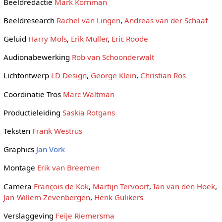
Beeldredactie
Mark Kornman
Beeldresearch
Rachel van Lingen
,
Andreas van der Schaaf
Geluid
Harry Mols
,
Erik Muller
,
Eric Roode
Audionabewerking
Rob van Schoonderwalt
Lichtontwerp
LD Design
,
George Klein
,
Christian Ros
Coördinatie Tros
Marc Waltman
Productieleiding
Saskia Rotgans
Teksten
Frank Westrus
Graphics
Jan Vork
Montage
Erik van Breemen
Camera
François de Kok
,
Martijn Tervoort
,
Ian van den Hoek
,
Jan-Willem Zevenbergen
,
Henk Gulikers
Verslaggeving
Feije Riemersma