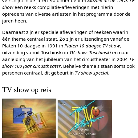
verschijnt in de jaren '90 onder de titel
Muziek uit de TROS TV-
show
een reeks compilatie-afleveringen met hierin
optredens van diverse artiesten in het programma door de
jaren heen.
Daarnaast zijn er speciale afleveringen of reeksen waarin
één thema centraal staat. Zo zijn er uitzendingen vanaf de
Platen 10-daagse in 1991 in
Platen 10-daagse TV show
,
uitzending vanuit Tuschinski in
TV show: Tuschinski
en naar
aanleiding van het jubileum van het circustheater in 2004
TV
show 100 jaar circustheater
. Behalve thema's staan soms ook
personen centraal, dit gebeurt in
TV show special
.
TV show op reis