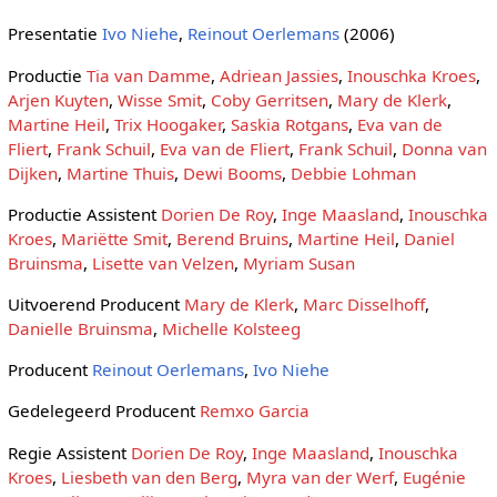
Presentatie
Ivo Niehe
,
Reinout Oerlemans
(2006)
Productie
Tia van Damme
,
Adriean Jassies
,
Inouschka Kroes
,
Arjen Kuyten
,
Wisse Smit
,
Coby Gerritsen
,
Mary de Klerk
,
Martine Heil
,
Trix Hoogaker
,
Saskia Rotgans
,
Eva van de
Fliert
,
Frank Schuil
,
Eva van de Fliert
,
Frank Schuil
,
Donna van
Dijken
,
Martine Thuis
,
Dewi Booms
,
Debbie Lohman
Productie Assistent
Dorien De Roy
,
Inge Maasland
,
Inouschka
Kroes
,
Mariëtte Smit
,
Berend Bruins
,
Martine Heil
,
Daniel
Bruinsma
,
Lisette van Velzen
,
Myriam Susan
Uitvoerend Producent
Mary de Klerk
,
Marc Disselhoff
,
Danielle Bruinsma
,
Michelle Kolsteeg
Producent
Reinout Oerlemans
,
Ivo Niehe
Gedelegeerd Producent
Remxo Garcia
Regie Assistent
Dorien De Roy
,
Inge Maasland
,
Inouschka
Kroes
,
Liesbeth van den Berg
,
Myra van der Werf
,
Eugénie