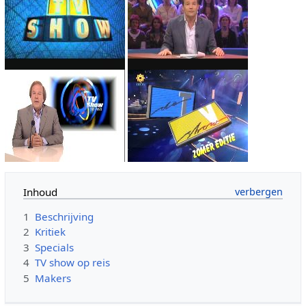
Inhoud
1
Beschrijving
2
Kritiek
3
Specials
4
TV show op reis
5
Makers