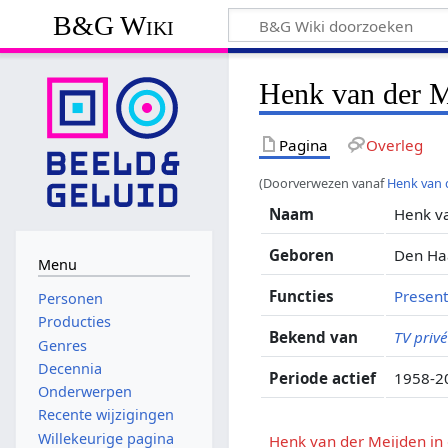
B&G Wiki
Henk van der M
Pagina
Overleg
(Doorverwezen vanaf
Henk van
Naam
Henk v
Geboren
Den Haa
Menu
Functies
Present
Personen
Producties
Bekend van
TV priv
Genres
Decennia
Periode actief
1958-2
Onderwerpen
Recente wijzigingen
Willekeurige pagina
Henk van der Meijden in