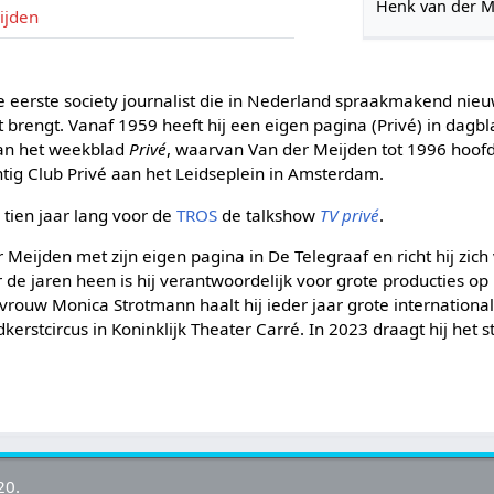
Henk van der M
ijden
e eerste society journalist die in Nederland spraakmakend nieu
brengt. Vanaf 1959 heeft hij een eigen pagina (Privé) in dagbl
van het weekblad
Privé
, waarvan Van der Meijden tot 1996 hoofd
entig Club Privé aan het Leidseplein in Amsterdam.
 tien jaar lang voor de
TROS
de talkshow
TV privé
.
Meijden met zijn eigen pagina in De Telegraaf en richt hij zich 
 de jaren heen is hij verantwoordelijk voor grote producties op 
n vrouw Monica Strotmann haalt hij ieder jaar grote internationa
erstcircus in Koninklijk Theater Carré. In 2023 draagt hij het s
20.