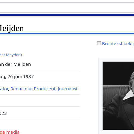
eijden
Brontekst beki
 der Meyden
)
an der Meijden
g, 26 juni 1937
ator
,
Redacteur
,
Producent
,
Journalist
é
023
 de media