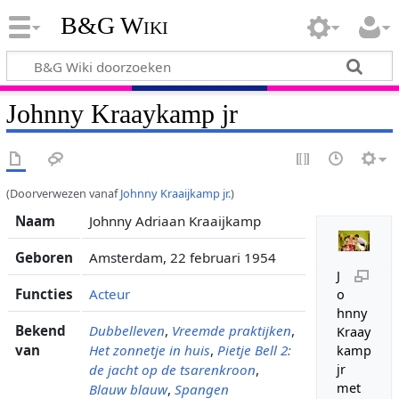
B&G Wiki
Johnny Kraaykamp jr
(Doorverwezen vanaf
Johnny Kraaijkamp jr.
)
Naam
Johnny Adriaan Kraaijkamp
Geboren
Amsterdam, 22 februari 1954
J
Functies
Acteur
o
hnny
Bekend
Dubbelleven
,
Vreemde praktijken
,
Kraay
van
Het zonnetje in huis
,
Pietje Bell 2:
kamp
de jacht op de tsarenkroon
,
jr
met
Blauw blauw
,
Spangen