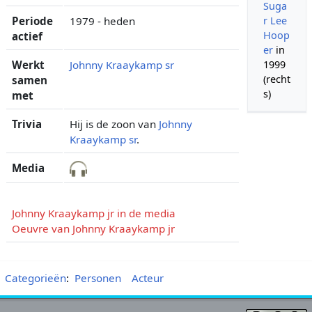
Suga
Periode
1979 - heden
r Lee
Hoop
actief
er
in
Werkt
Johnny Kraaykamp sr
1999
(recht
samen
s)
met
Trivia
Hij is de zoon van
Johnny
Kraaykamp sr
.
Media
Johnny Kraaykamp jr in de media
Oeuvre van Johnny Kraaykamp jr
Categorieën
:
Personen
Acteur