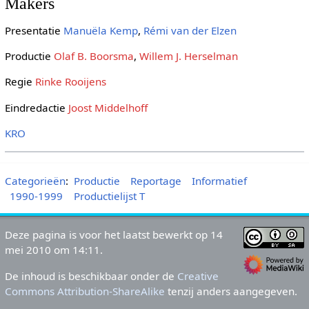
Makers
Presentatie
Manuëla Kemp
,
Rémi van der Elzen
Productie
Olaf B. Boorsma
,
Willem J. Herselman
Regie
Rinke Rooijens
Eindredactie
Joost Middelhoff
KRO
Categorieën
:
Productie
Reportage
Informatief
1990-1999
Productielijst T
Deze pagina is voor het laatst bewerkt op 14
mei 2010 om 14:11.
De inhoud is beschikbaar onder de
Creative
Commons Attribution-ShareAlike
tenzij anders aangegeven.