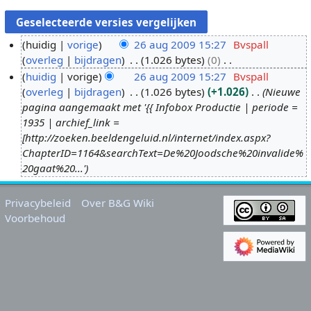
huidig
vorige
26 aug 2009 15:27
Bvspall
overleg
bijdragen
1.026 bytes
0
2
G
huidig
vorige
26 aug 2009 15:27
Bvspall
6
e
overleg
bijdragen
1.026 bytes
+1.026
Nieuwe
a
e
pagina aangemaakt met '{{ Infobox Productie | periode =
u
n
1935 | archief_link =
g
b
[http://zoeken.beeldengeluid.nl/internet/index.aspx?
2
e
ChapterID=1164&searchText=De%20Joodsche%20invalide%
0
w
20gaat%20...'
0
e
9
r
Privacybeleid
Over B&G Wiki
k
Voorbehoud
i
n
g
s
s
a