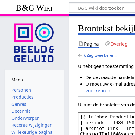
B&G Wiki
Brontekst bekij
Pagina
Overleg
←
'k Zag twee beren...
U hebt geen toestemming 
De gevraagde handelin
Menu
U moet uw e-mailadres 
Personen
voorkeuren
.
Producties
Genres
U kunt de brontekst van d
Decennia
Onderwerpen
Recente wijzigingen
Willekeurige pagina