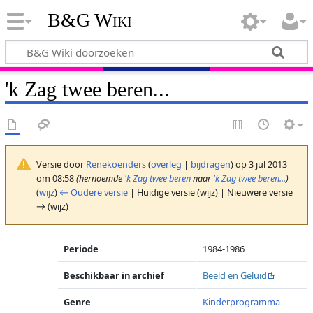
B&G Wiki
'k Zag twee beren...
Versie door
Renekoenders
(
overleg
|
bijdragen
)
op 3 jul 2013
om 08:58
(hernoemde
'k Zag twee beren
naar
'k Zag twee beren...
)
(
wijz
)
← Oudere versie
| Huidige versie (wijz) | Nieuwere versie
→ (wijz)
Periode
1984-1986
Beschikbaar in archief
Beeld en Geluid
Genre
Kinderprogramma