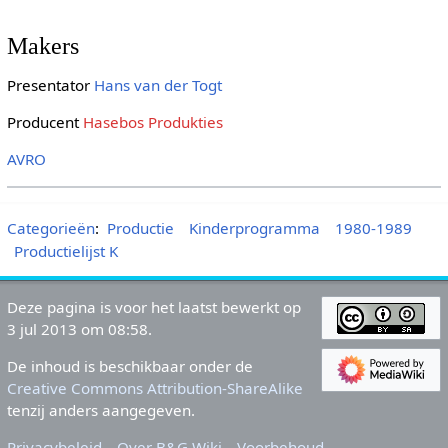
Makers
Presentator
Hans van der Togt
Producent
Hasebos Produkties
AVRO
Categorieën
:
Productie
Kinderprogramma
1980-1989
Productielijst K
Deze pagina is voor het laatst bewerkt op
3 jul 2013 om 08:58.
De inhoud is beschikbaar onder de
Creative Commons Attribution-ShareAlike
tenzij anders aangegeven.
Privacybeleid
Over B&G Wiki
Voorbehoud