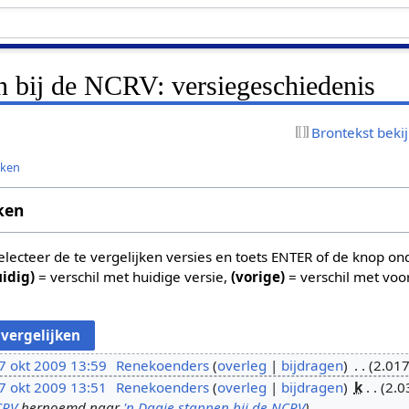
n bij de NCRV: versiegeschiedenis
Brontekst beki
jken
ken
 selecteer de te vergelijken versies en toets ENTER of de knop o
uidig)
= verschil met huidige versie,
(vorige)
= verschil met voo
7 okt 2009 13:59
Renekoenders
overleg
bijdragen
2.017
7 okt 2009 13:51
Renekoenders
overleg
bijdragen
k
2.0
CRV
hernoemd naar
'n Dagje stappen bij de NCRV