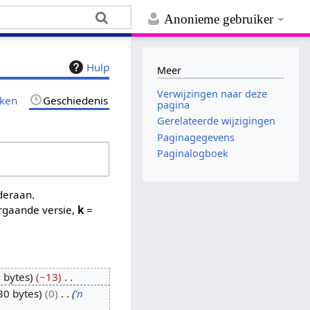
Anonieme gebruiker
Hulp
Meer
Verwijzingen naar deze
jken
Geschiedenis
pagina
Gerelateerde wijzigingen
Paginagegevens
Paginalogboek
nderaan.
rgaande versie,
k
=
 bytes
−13
30 bytes
0
'n