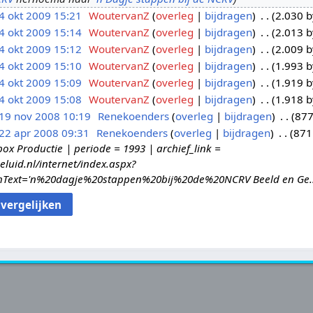
4 okt 2009 15:21
WoutervanZ
overleg
bijdragen
2.030 b
4 okt 2009 15:14
WoutervanZ
overleg
bijdragen
2.013 b
4 okt 2009 15:12
WoutervanZ
overleg
bijdragen
2.009 b
4 okt 2009 15:10
WoutervanZ
overleg
bijdragen
1.993 b
4 okt 2009 15:09
WoutervanZ
overleg
bijdragen
1.919 b
4 okt 2009 15:08
WoutervanZ
overleg
bijdragen
1.918 b
19 nov 2008 10:19
Renekoenders
overleg
bijdragen
877
22 apr 2008 09:31
Renekoenders
overleg
bijdragen
871
ox Productie | periode = 1993 | archief_link =
eluid.nl/internet/index.aspx?
hText='n%20dagje%20stappen%20bij%20de%20NCRV Beeld en Ge..