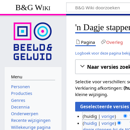
B&G Wiki
'n Dagje stappe
Pagina
Overleg
Logboek voor deze pagina beki
Naar versies zoe
Menu
Selectie voor verschillen:
Personen
Verklaring afkortingen:
(h
Producties
kleine wijziging.
Genres
Decennia
Onderwerpen
huidig
vorige
Recente wijzigingen
G
7
huidig
vorige
Willekeurige pagina
e
dagje stappen bij de N