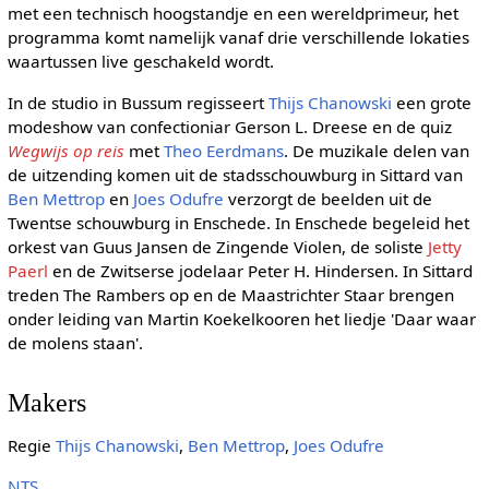
met een technisch hoogstandje en een wereldprimeur, het
programma komt namelijk vanaf drie verschillende lokaties
waartussen live geschakeld wordt.
In de studio in Bussum regisseert
Thijs Chanowski
een grote
modeshow van confectioniar Gerson L. Dreese en de quiz
Wegwijs op reis
met
Theo Eerdmans
. De muzikale delen van
de uitzending komen uit de stadsschouwburg in Sittard van
Ben Mettrop
en
Joes Odufre
verzorgt de beelden uit de
Twentse schouwburg in Enschede. In Enschede begeleid het
orkest van Guus Jansen de Zingende Violen, de soliste
Jetty
Paerl
en de Zwitserse jodelaar Peter H. Hindersen. In Sittard
treden The Rambers op en de Maastrichter Staar brengen
onder leiding van Martin Koekelkooren het liedje 'Daar waar
de molens staan'.
Makers
Regie
Thijs Chanowski
,
Ben Mettrop
,
Joes Odufre
NTS