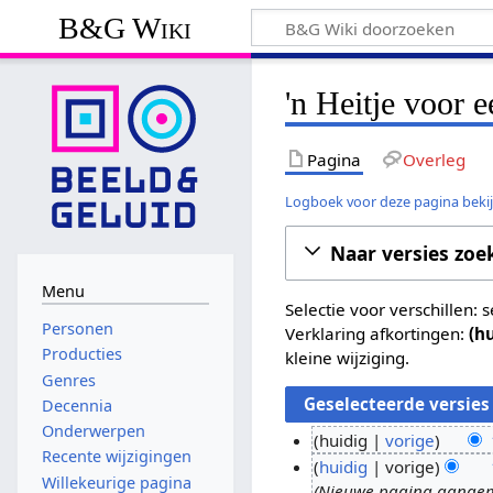
B&G Wiki
'n Heitje voor 
Pagina
Overleg
Logboek voor deze pagina beki
Naar versies zoe
Menu
Selectie voor verschillen:
Personen
Verklaring afkortingen:
(h
Producties
kleine wijziging.
Genres
Decennia
Onderwerpen
huidig
vorige
Recente wijzigingen
G
1
huidig
vorige
Willekeurige pagina
e
Nieuwe pagina aangemaa