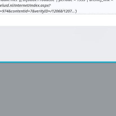
eluid.nl/internet/index.aspx?
d=974&contentid=7&verityID=/12068/1207...'