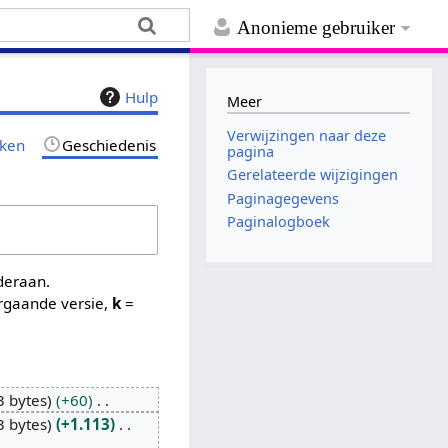
Anonieme gebruiker
Hulp
Meer
Verwijzingen naar deze
jken
Geschiedenis
pagina
Gerelateerde wijzigingen
Paginagegevens
Paginalogboek
nderaan.
rgaande versie,
k
=
3 bytes
+60
3 bytes
+1.113