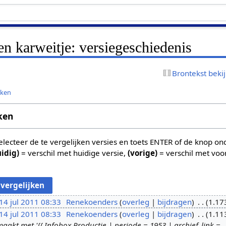
een karweitje: versiegeschiedenis
Brontekst beki
jken
ken
 selecteer de te vergelijken versies en toets ENTER of de knop o
uidig)
= verschil met huidige versie,
(vorige)
= verschil met voo
14 jul 2011 08:33
Renekoenders
overleg
bijdragen
1.17
14 jul 2011 08:33
Renekoenders
overleg
bijdragen
1.11
kt met '{{ Infobox Productie | periode = 1953 | archief_link =