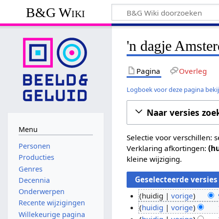
B&G Wiki
'n dagje Amster
Pagina
Overleg
Logboek voor deze pagina beki
Naar versies zoe
Menu
Selectie voor verschillen:
Personen
Verklaring afkortingen:
(h
Producties
kleine wijziging.
Genres
Decennia
Onderwerpen
huidig
vorige
Recente wijzigingen
G
9
huidig
vorige
Willekeurige pagina
e
G