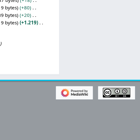
37 bytes
+18
19 bytes
+80
39 bytes
+20
19 bytes
+1.219
.