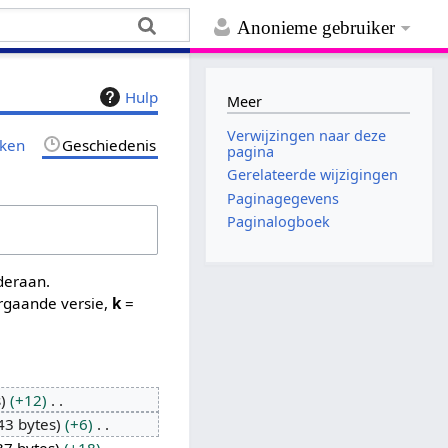
Anonieme gebruiker
Hulp
Meer
Verwijzingen naar deze
jken
Geschiedenis
pagina
Gerelateerde wijzigingen
Paginagegevens
Paginalogboek
nderaan.
rgaande versie,
k
=
s
+12
43 bytes
+6