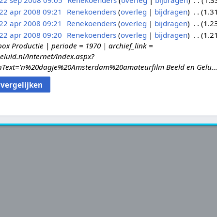
22 sep 2008 09:05
Renekoenders
overleg
bijdragen
1.3
22 apr 2008 09:21
Renekoenders
overleg
bijdragen
1.3
22 apr 2008 09:21
Renekoenders
overleg
bijdragen
1.2
22 apr 2008 09:20
Renekoenders
overleg
bijdragen
1.2
ox Productie | periode = 1970 | archief_link =
eluid.nl/internet/index.aspx?
Text='n%20dagje%20Amsterdam%20amateurfilm Beeld en Gelu..