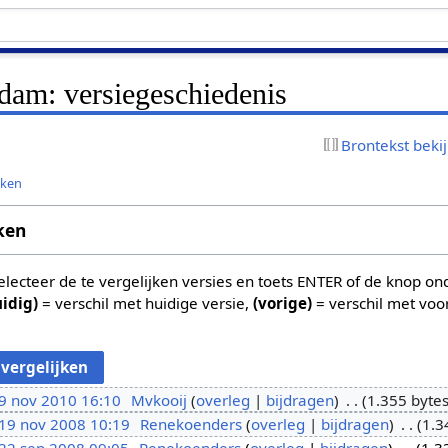
dam: versiegeschiedenis
Brontekst beki
jken
ken
 selecteer de te vergelijken versies en toets ENTER of de knop o
uidig)
= verschil met huidige versie,
(vorige)
= verschil met voo
9 nov 2010 16:10
Mvkooij
overleg
bijdragen
1.355 byte
19 nov 2008 10:19
Renekoenders
overleg
bijdragen
1.3