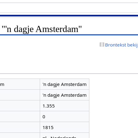
r "'n dagje Amsterdam"
Brontekst beki
am
'n dagje Amsterdam
'n dagje Amsterdam
1.355
0
1815