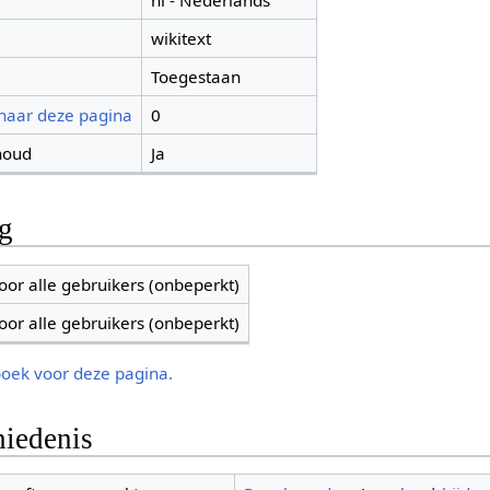
nl - Nederlands
wikitext
Toegestaan
 naar deze pagina
0
houd
Ja
ng
oor alle gebruikers (onbeperkt)
oor alle gebruikers (onbeperkt)
boek voor deze pagina.
iedenis