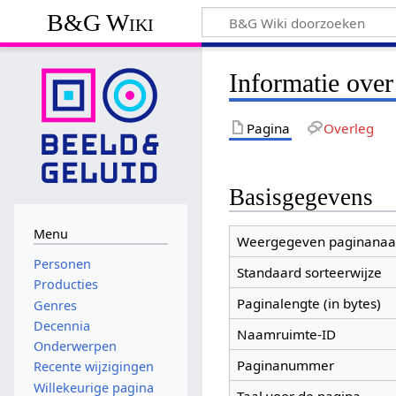
B&G Wiki
Informatie ove
Pagina
Overleg
Basisgegevens
Menu
Weergegeven paginana
Personen
Standaard sorteerwijze
Producties
Paginalengte (in bytes)
Genres
Decennia
Naamruimte-ID
Onderwerpen
Paginanummer
Recente wijzigingen
Willekeurige pagina