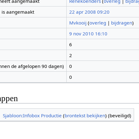
 heeft aangemaakt
Renekoenders
(
overleg
|
bijdr
 is aangemaakt
22 apr 2008 09:20
Mvkooij
(
overleg
|
bijdragen
)
9 nov 2010 16:10
6
2
nnen de afgelopen 90 dagen)
0
0
appen
Sjabloon:Infobox Productie
(
brontekst bekijken
) (beveiligd)