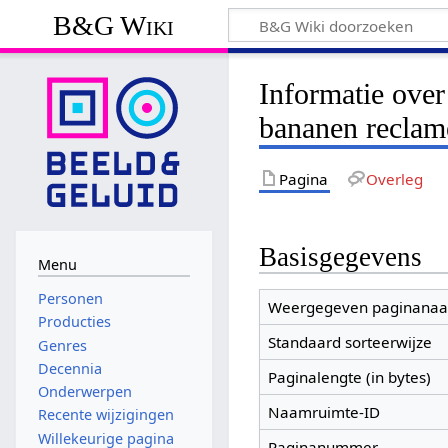
B&G Wiki
Informatie over
bananen reclam
Pagina
Overleg
Basisgegevens
Menu
Personen
Weergegeven paginana
Producties
Standaard sorteerwijze
Genres
Decennia
Paginalengte (in bytes)
Onderwerpen
Naamruimte-ID
Recente wijzigingen
Willekeurige pagina
Paginanummer