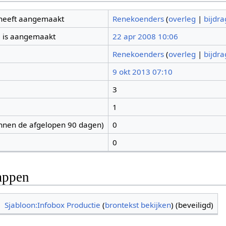
 heeft aangemaakt
Renekoenders
(
overleg
|
bijdr
 is aangemaakt
22 apr 2008 10:06
Renekoenders
(
overleg
|
bijdr
9 okt 2013 07:10
3
1
nnen de afgelopen 90 dagen)
0
0
appen
Sjabloon:Infobox Productie
(
brontekst bekijken
) (beveiligd)