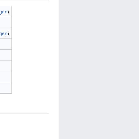
agen
)
agen
)