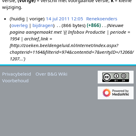
versie,
(vorige)
= verschil met voorgaande versie,
k
= kleine
wijziging.
huidig
vorige
14 jul 2011 12:05
Renekoenders
overleg
bijdragen
866 bytes
+866
Nieuwe
1
pagina aangemaakt met '{{ Infobox Productie | periode =
4
1954 | archief_link =
j
[http://zoeken.beeldengeluid.nl/internet/index.aspx?
u
chapterid=1164&filterid=974&contentid=7&verityID=/12068/
l
1207...'
2
0
Privacybeleid
Over B&G Wiki
1
Voorbehoud
1