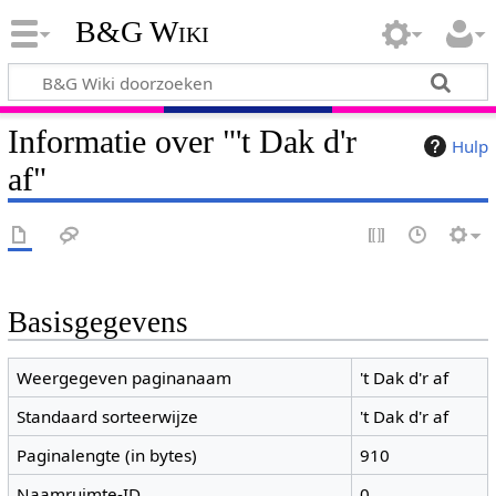
B&G Wiki
Informatie over "'t Dak d'r
Hulp
af"
Basisgegevens
Weergegeven paginanaam
't Dak d'r af
Standaard sorteerwijze
't Dak d'r af
Paginalengte (in bytes)
910
Naamruimte-ID
0