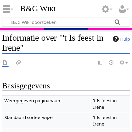
B&G Wiki
Informatie over "'t Is feest in
Hulp
Irene"
Basisgegevens
Weergegeven paginanaam
't Is feest in
Irene
Standaard sorteerwijze
't Is feest in
Irene