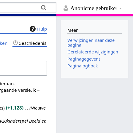
Anonieme gebruiker
Hulp
Meer
Verwijzingen naar deze
jken
Geschiedenis
pagina
Gerelateerde wijzigingen
Paginagegevens
Paginalogboek
nderaan.
rgaande versie,
k
=
es
+1.128
Nieuwe
%20kinderspel Beeld en