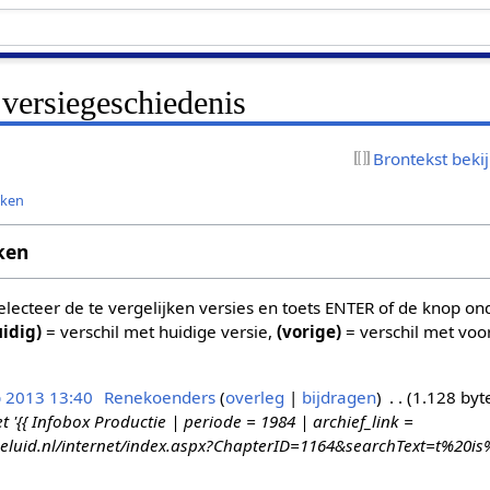
: versiegeschiedenis
Brontekst beki
jken
ken
 selecteer de te vergelijken versies en toets ENTER of de knop o
uidig)
= verschil met huidige versie,
(vorige)
= verschil met voo
b 2013 13:40
Renekoenders
overleg
bijdragen
1.128 byt
{{ Infobox Productie | periode = 1984 | archief_link =
geluid.nl/internet/index.aspx?ChapterID=1164&searchText=t%20is