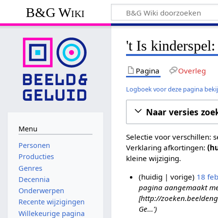
B&G Wiki
't Is kinderspel
Pagina
Overleg
Logboek voor deze pagina beki
Naar versies zoe
Menu
Selectie voor verschillen:
Personen
Verklaring afkortingen:
(h
Producties
kleine wijziging.
Genres
huidig
vorige
18 fe
Decennia
pagina aangemaakt met '
1
Onderwerpen
[http://zoeken.beelden
8
Recente wijzigingen
Ge...'
f
Willekeurige pagina