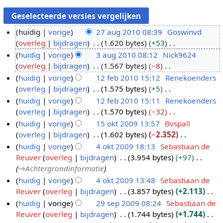
huidig
vorige
27 aug 2010 08:39
Goswinvd
overleg
bijdragen
1.620 bytes
+53
2
G
huidig
vorige
3 aug 2010 08:12
Nick9624
7
e
overleg
bijdragen
1.567 bytes
−8
a
3
e
G
huidig
vorige
12 feb 2010 15:12
Renekoenders
u
a
n
e
overleg
bijdragen
1.575 bytes
+5
g
u
1
b
e
G
huidig
vorige
12 feb 2010 15:11
Renekoenders
2
g
2
e
n
e
overleg
bijdragen
1.570 bytes
−32
0
2
f
w
b
e
G
huidig
vorige
15 okt 2009 13:57
Bvspall
1
0
e
e
e
n
e
overleg
bijdragen
1.602 bytes
−2.352
0
1
b
1
r
w
b
e
G
huidig
vorige
4 okt 2009 18:13
Sebastiaan de
0
2
5
k
e
e
n
e
Reuver
overleg
bijdragen
3.954 bytes
+97
0
o
4
i
r
w
b
e
→
Achtergrondinformatie
1
k
o
n
k
e
e
n
huidig
vorige
4 okt 2009 13:48
Sebastiaan de
0
t
k
g
i
r
w
b
Reuver
overleg
bijdragen
3.857 bytes
+2.113
2
t
s
n
k
e
e
G
huidig
vorige
29 sep 2009 08:24
Sebastiaan de
0
2
s
g
i
r
w
e
Reuver
overleg
bijdragen
1.744 bytes
+1.744
2
0
0
a
s
n
k
e