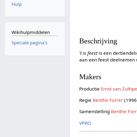
Hulp
Wikihulpmiddelen
Beschrijving
Speciale pagina's
'
t is feest
is een dertiendel
aan een feest deelnemen 
Makers
Productie
Ernst van Zuthp
Regie
Benthe Forrer
(1996
Samenstelling
Benthe Forr
VPRO