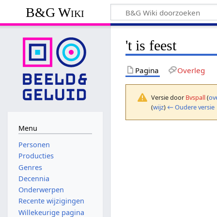
B&G Wiki
't is feest
Pagina
Overleg
Versie door
Bvspall
(
ov
(
wijz
)
← Oudere versie
Menu
Personen
Producties
Genres
Decennia
Onderwerpen
Recente wijzigingen
Willekeurige pagina