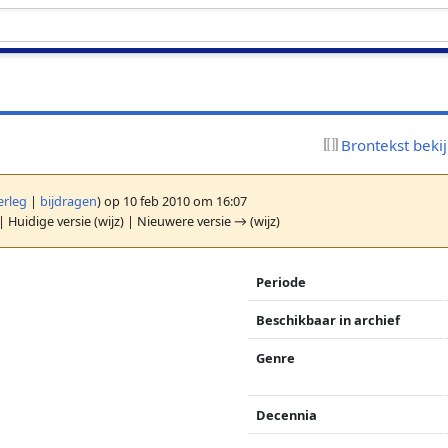
Brontekst beki
erleg
|
bijdragen
)
op 10 feb 2010 om 16:07
| Huidige versie (wijz) | Nieuwere versie → (wijz)
Periode
Beschikbaar in archief
Genre
Decennia