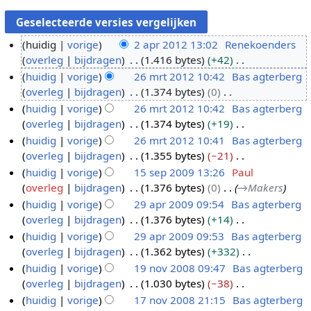
huidig
vorige
2 apr 2012 13:02
Renekoenders
overleg
bijdragen
1.416 bytes
+42
2
G
huidig
vorige
26 mrt 2012 10:42
Bas agterberg
a
e
overleg
bijdragen
1.374 bytes
0
p
2
e
G
huidig
vorige
26 mrt 2012 10:42
Bas agterberg
r
6
n
e
overleg
bijdragen
1.374 bytes
+19
2
m
b
e
G
huidig
vorige
26 mrt 2012 10:41
Bas agterberg
0
r
e
n
e
overleg
bijdragen
1.355 bytes
−21
1
t
w
b
e
G
huidig
vorige
15 sep 2009 13:26
Paul
2
2
e
e
n
e
overleg
bijdragen
1.376 bytes
0
→
Makers
0
1
r
w
b
e
huidig
vorige
29 apr 2009 09:54
Bas agterberg
1
5
k
e
e
n
overleg
bijdragen
1.376 bytes
+14
2
s
2
i
r
w
b
G
huidig
vorige
29 apr 2009 09:53
Bas agterberg
e
9
n
k
e
e
e
overleg
bijdragen
1.362 bytes
+332
p
a
g
i
r
w
e
G
huidig
vorige
19 nov 2008 09:47
Bas agterberg
2
p
s
n
k
e
n
e
overleg
bijdragen
1.030 bytes
−38
0
r
1
s
g
i
r
b
e
G
huidig
vorige
17 nov 2008 21:15
Bas agterberg
0
2
9
a
s
n
k
e