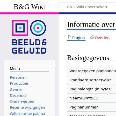
B&G Wiki
Informatie ove
Pagina
Overleg
Basisgegevens
Menu
Weergegeven paginana
Personen
Standaard sorteerwijze
Producties
Paginalengte (in bytes)
Genres
Decennia
Naamruimte-ID
Onderwerpen
Paginanummer
Recente wijzigingen
Willekeurige pagina