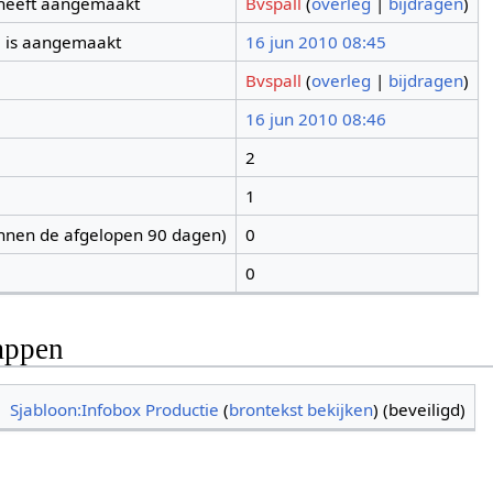
 heeft aangemaakt
Bvspall
(
overleg
|
bijdragen
)
 is aangemaakt
16 jun 2010 08:45
Bvspall
(
overleg
|
bijdragen
)
16 jun 2010 08:46
2
1
nnen de afgelopen 90 dagen)
0
0
appen
Sjabloon:Infobox Productie
(
brontekst bekijken
) (beveiligd)