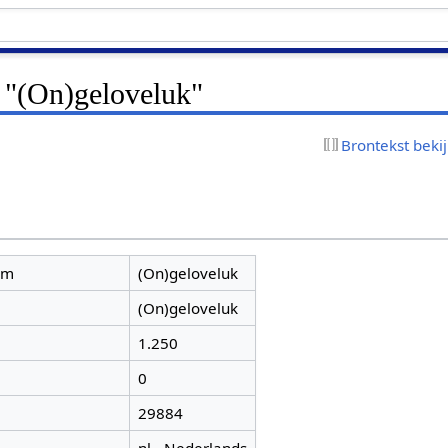
r "(On)geloveluk"
Brontekst beki
am
(On)geloveluk
(On)geloveluk
1.250
0
29884