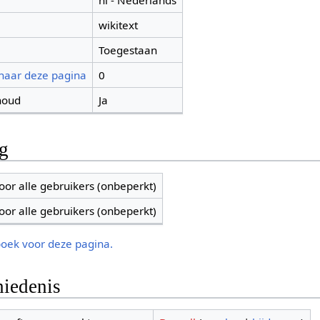
nl - Nederlands
wikitext
Toegestaan
 naar deze pagina
0
houd
Ja
ng
oor alle gebruikers (onbeperkt)
oor alle gebruikers (onbeperkt)
boek voor deze pagina.
iedenis