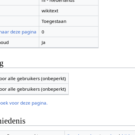
nl - Nederlands
wikitext
Toegestaan
 naar deze pagina
0
houd
Ja
ng
oor alle gebruikers (onbeperkt)
oor alle gebruikers (onbeperkt)
boek voor deze pagina.
iedenis