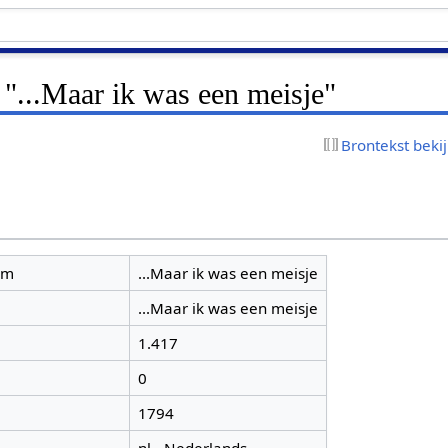
 "...Maar ik was een meisje"
Brontekst beki
am
...Maar ik was een meisje
...Maar ik was een meisje
1.417
0
1794