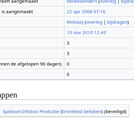
 heeft aangemaakt
Renekoenders
(
overleg
|
bijdr
 is aangemaakt
22 apr 2008 07:16
Mvkooij
(
overleg
|
bijdragen
)
10 nov 2010 12:43
3
3
nnen de afgelopen 90 dagen)
0
0
appen
Sjabloon:Infobox Productie
(
brontekst bekijken
) (beveiligd)