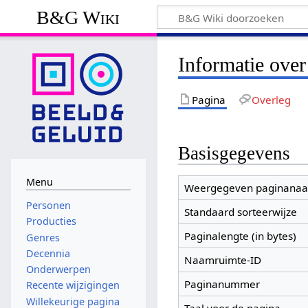
B&G Wiki
Informatie over
Pagina
Overleg
Basisgegevens
Menu
Weergegeven paginana
Personen
Standaard sorteerwijze
Producties
Paginalengte (in bytes)
Genres
Decennia
Naamruimte-ID
Onderwerpen
Paginanummer
Recente wijzigingen
Willekeurige pagina