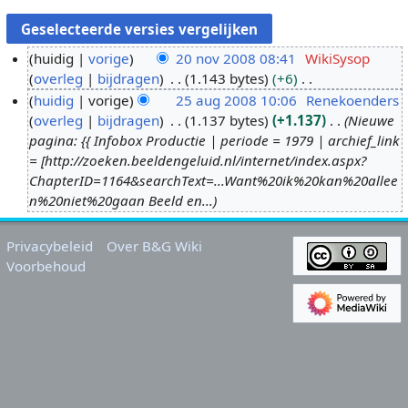
huidig
vorige
20 nov 2008 08:41
WikiSysop
overleg
bijdragen
1.143 bytes
+6
2
G
huidig
vorige
25 aug 2008 10:06
Renekoenders
0
e
overleg
bijdragen
1.137 bytes
+1.137
Nieuwe
n
2
e
pagina: {{ Infobox Productie | periode = 1979 | archief_link
o
5
n
= [http://zoeken.beeldengeluid.nl/internet/index.aspx?
v
a
b
ChapterID=1164&searchText=...Want%20ik%20kan%20allee
2
u
e
n%20niet%20gaan Beeld en...
0
g
w
0
2
e
Privacybeleid
Over B&G Wiki
8
0
r
Voorbehoud
0
k
8
i
n
g
s
s
a