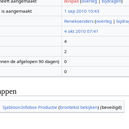
 heeft aangemaakt
Bvspall
(
overleg
|
bijdragen
)
 is aangemaakt
1 sep 2010 10:43
Renekoenders
(
overleg
|
bijdr
4 okt 2010 07:41
4
2
nnen de afgelopen 90 dagen)
0
0
appen
Sjabloon:Infobox Productie
(
brontekst bekijken
) (beveiligd)