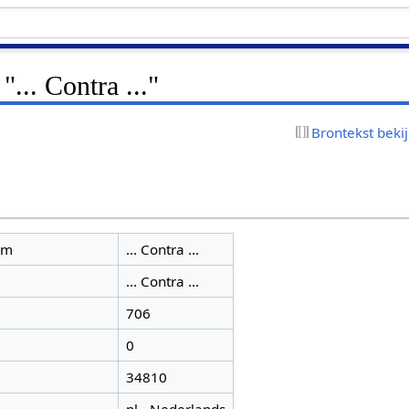
"... Contra ..."
Brontekst beki
am
... Contra ...
... Contra ...
706
0
34810