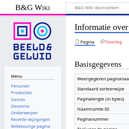
B&G Wiki
Informatie over 
Pagina
Overleg
Basisgegevens
Menu
Weergegeven paginana
Personen
Standaard sorteerwijze
Producties
Paginalengte (in bytes)
Genres
Decennia
Naamruimte-ID
Onderwerpen
Paginanummer
Recente wijzigingen
Willekeurige pagina