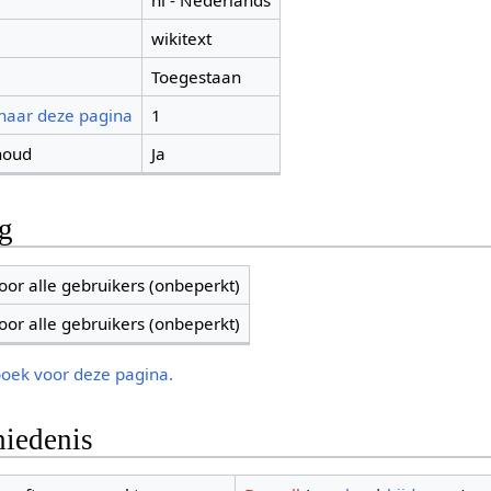
nl - Nederlands
wikitext
Toegestaan
 naar deze pagina
1
houd
Ja
ng
oor alle gebruikers (onbeperkt)
oor alle gebruikers (onbeperkt)
boek voor deze pagina.
iedenis