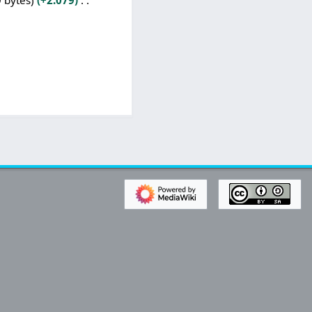
 bytes
+2.079