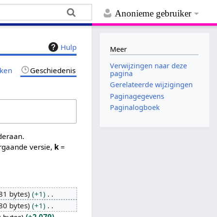
Anonieme gebruiker
Hulp
Meer
Verwijzingen naar deze
jken
Geschiedenis
pagina
Gerelateerde wijzigingen
Paginagegevens
Paginalogboek
nderaan.
rgaande versie,
k
=
81 bytes
+1
80 bytes
+1