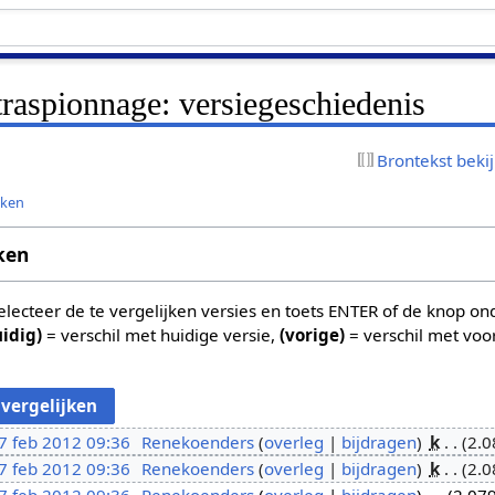
raspionnage: versiegeschiedenis
Brontekst beki
jken
ken
 selecteer de te vergelijken versies en toets ENTER of de knop o
uidig)
= verschil met huidige versie,
(vorige)
= verschil met voo
7 feb 2012 09:36
Renekoenders
overleg
bijdragen
k
2.0
7 feb 2012 09:36
Renekoenders
overleg
bijdragen
k
2.0