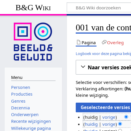
B&G Wiki
001 van de cont
Pagina
Overleg
Logboek voor deze pagina beki
Naar versies zoe
Menu
Selectie voor verschillen:
Personen
Verklaring afkortingen:
(h
Producties
kleine wijziging.
Genres
Decennia
Onderwerpen
huidig
vorige
Recente wijzigingen
G
7
huidig
vorige
Willekeurige pagina
e
G