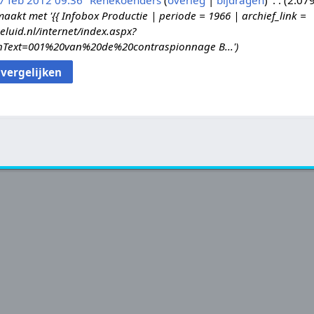
7 feb 2012 09:36
Renekoenders
overleg
bijdragen
2.079
kt met '{{ Infobox Productie | periode = 1966 | archief_link =
eluid.nl/internet/index.aspx?
hText=001%20van%20de%20contraspionnage B...'