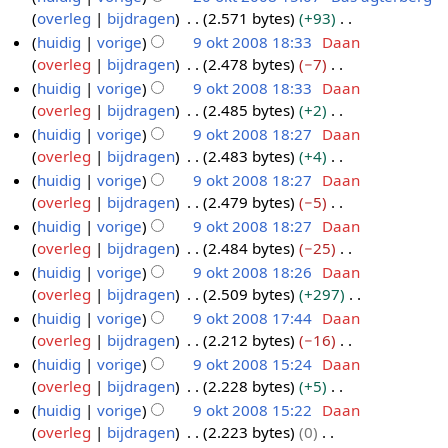
a
s
n
k
e
e
n
e
overleg
bijdragen
2.571 bytes
+93
n
m
s
g
i
r
w
b
e
G
huidig
vorige
9 okt 2008 18:33
Daan
v
e
a
s
n
k
e
e
n
e
overleg
bijdragen
2.478 bytes
−7
a
9
n
m
s
g
i
r
w
b
e
G
t
huidig
vorige
9 okt 2008 18:33
Daan
o
v
e
a
s
n
k
e
e
n
e
t
overleg
bijdragen
2.485 bytes
+2
a
k
n
m
s
g
i
r
w
b
e
i
G
t
huidig
vorige
9 okt 2008 18:27
Daan
t
v
e
a
s
n
k
e
e
n
n
e
t
overleg
bijdragen
2.483 bytes
+4
a
2
n
m
s
g
i
r
w
b
g
e
i
G
t
huidig
vorige
9 okt 2008 18:27
Daan
0
v
e
a
s
n
k
e
e
n
n
e
t
overleg
bijdragen
2.479 bytes
−5
a
0
n
m
s
g
i
r
w
b
g
e
i
G
t
huidig
vorige
9 okt 2008 18:27
Daan
8
v
e
a
s
n
k
e
e
n
n
e
t
overleg
bijdragen
2.484 bytes
−25
a
n
m
s
g
i
r
w
b
g
e
i
G
t
huidig
vorige
9 okt 2008 18:26
Daan
v
e
a
s
n
k
e
e
n
n
e
t
overleg
bijdragen
2.509 bytes
+297
a
n
m
s
g
i
r
w
b
g
e
i
G
t
huidig
vorige
9 okt 2008 17:44
Daan
v
e
a
s
n
k
e
e
n
n
e
t
overleg
bijdragen
2.212 bytes
−16
a
n
m
s
g
i
r
w
b
g
e
i
G
t
huidig
vorige
9 okt 2008 15:24
Daan
v
e
a
s
n
k
e
e
n
n
e
t
overleg
bijdragen
2.228 bytes
+5
a
n
m
s
g
i
r
w
b
g
e
i
G
t
huidig
vorige
9 okt 2008 15:22
Daan
v
e
a
s
n
k
e
e
n
n
e
t
overleg
bijdragen
2.223 bytes
0
a
n
m
s
g
i
r
w