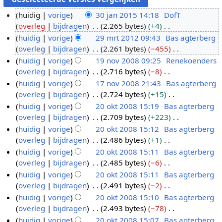
huidig
vorige
30 jan 2015 14:18
DofT
overleg
bijdragen
2.265 bytes
+4
3
G
huidig
vorige
29 mrt 2012 09:43
Bas agterberg
0
e
overleg
bijdragen
2.261 bytes
−455
j
2
e
G
huidig
vorige
19 nov 2008 09:25
Renekoenders
a
9
n
e
overleg
bijdragen
2.716 bytes
−8
n
m
1
b
e
G
huidig
vorige
17 nov 2008 21:43
Bas agterberg
2
r
9
e
n
e
overleg
bijdragen
2.724 bytes
+15
0
t
n
1
w
b
e
G
huidig
vorige
20 okt 2008 15:19
Bas agterberg
1
2
o
7
e
e
n
e
overleg
bijdragen
2.709 bytes
+223
5
0
v
n
2
r
w
b
e
G
huidig
vorige
20 okt 2008 15:12
Bas agterberg
1
2
o
0
k
e
e
n
e
overleg
bijdragen
2.486 bytes
+1
2
0
v
o
i
r
w
b
e
G
huidig
vorige
20 okt 2008 15:11
Bas agterberg
0
2
k
n
k
e
e
n
e
overleg
bijdragen
2.485 bytes
−6
8
0
t
g
i
r
w
b
e
G
huidig
vorige
20 okt 2008 15:11
Bas agterberg
0
2
s
n
k
e
e
n
e
overleg
bijdragen
2.491 bytes
−2
8
0
s
g
i
r
w
b
e
G
huidig
vorige
20 okt 2008 15:10
Bas agterberg
0
a
s
n
k
e
e
n
e
overleg
bijdragen
2.493 bytes
−78
8
m
s
g
i
r
w
b
e
G
huidig
vorige
20 okt 2008 15:07
Bas agterberg
e