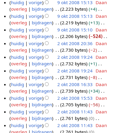
b
g
e
i
G
t
huidig
vorige
9 okt 2008 15:13
Daan
v
e
a
s
n
k
e
e
n
n
e
t
overleg
bijdragen
2.223 bytes
+4
a
n
m
s
g
i
r
w
b
g
e
i
G
t
huidig
vorige
9 okt 2008 15:13
Daan
v
e
a
s
n
k
e
e
n
n
e
t
overleg
bijdragen
2.219 bytes
+13
a
n
m
s
g
i
r
w
b
g
e
i
G
t
huidig
vorige
9 okt 2008 15:10
Daan
v
e
a
s
n
k
e
e
n
n
e
t
overleg
bijdragen
2.206 bytes
−524
a
n
m
s
g
i
r
w
b
g
e
i
G
t
huidig
vorige
2 okt 2008 20:36
Daan
v
e
a
s
n
k
e
e
n
n
e
t
overleg
bijdragen
2.730 bytes
−2
a
2
n
m
s
g
i
r
w
b
g
e
i
G
t
huidig
vorige
2 okt 2008 19:24
Daan
o
v
e
a
s
n
k
e
e
n
n
e
t
overleg
bijdragen
2.732 bytes
+1
a
k
n
m
s
g
i
r
w
b
g
e
i
G
t
huidig
vorige
2 okt 2008 19:24
Daan
t
v
e
a
s
n
k
e
e
n
n
e
t
overleg
bijdragen
2.731 bytes
−8
a
2
n
m
s
g
i
r
w
b
g
e
i
G
t
huidig
vorige
2 okt 2008 16:33
Daan
0
v
e
a
s
n
k
e
e
n
n
e
t
overleg
bijdragen
2.739 bytes
+34
a
0
n
m
s
g
i
r
w
b
g
e
i
G
t
huidig
vorige
2 okt 2008 15:53
Daan
8
v
e
a
s
n
k
e
e
n
n
e
t
overleg
bijdragen
2.705 bytes
−56
a
n
m
s
g
i
r
w
b
g
e
i
G
t
huidig
vorige
2 okt 2008 11:43
Daan
v
e
a
s
n
k
e
e
n
n
e
t
overleg
bijdragen
2.761 bytes
0
a
n
m
s
g
i
r
w
b
g
e
i
G
t
huidig
vorige
2 okt 2008 11:43
Daan
v
e
a
s
n
k
e
e
n
n
e
t
overleg
bijdragen
2.761 bytes
0
a
n