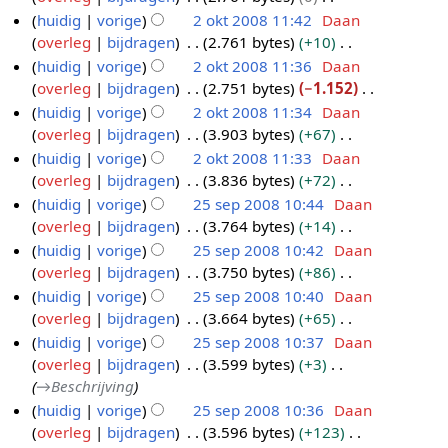
m
s
g
i
r
w
b
g
e
i
G
t
huidig
vorige
2 okt 2008 11:42
Daan
v
e
a
s
n
k
e
e
n
n
e
t
overleg
bijdragen
2.761 bytes
+10
a
n
m
s
g
i
r
w
b
g
e
i
G
t
huidig
vorige
2 okt 2008 11:36
Daan
v
e
a
s
n
k
e
e
n
n
e
t
overleg
bijdragen
2.751 bytes
−1.152
a
n
m
s
g
i
r
w
b
g
e
i
G
t
huidig
vorige
2 okt 2008 11:34
Daan
v
e
a
s
n
k
e
e
n
n
e
t
overleg
bijdragen
3.903 bytes
+67
a
n
m
s
g
i
r
w
b
g
e
i
G
t
huidig
vorige
2 okt 2008 11:33
Daan
v
e
a
s
n
k
e
e
n
n
e
t
overleg
bijdragen
3.836 bytes
+72
a
n
m
s
g
i
r
w
b
g
e
i
G
t
huidig
vorige
25 sep 2008 10:44
Daan
v
e
a
s
n
k
e
e
n
n
e
t
overleg
bijdragen
3.764 bytes
+14
a
2
n
m
s
g
i
r
w
b
g
e
i
G
t
huidig
vorige
25 sep 2008 10:42
Daan
5
v
e
a
s
n
k
e
e
n
n
e
t
overleg
bijdragen
3.750 bytes
+86
a
s
n
m
s
g
i
r
w
b
g
e
i
G
t
huidig
vorige
25 sep 2008 10:40
Daan
e
v
e
a
s
n
k
e
e
n
n
e
t
overleg
bijdragen
3.664 bytes
+65
a
p
n
m
s
g
i
r
w
b
g
e
i
G
t
huidig
vorige
25 sep 2008 10:37
Daan
2
v
e
a
s
n
k
e
e
n
n
e
t
overleg
bijdragen
3.599 bytes
+3
a
0
n
m
s
g
i
r
w
b
g
e
i
→
Beschrijving
t
0
v
e
a
s
n
k
e
e
n
n
t
huidig
vorige
25 sep 2008 10:36
Daan
a
8
n
m
s
g
i
r
w
b
g
i
overleg
bijdragen
3.596 bytes
+123
t
v
e
a
s
n
k
e