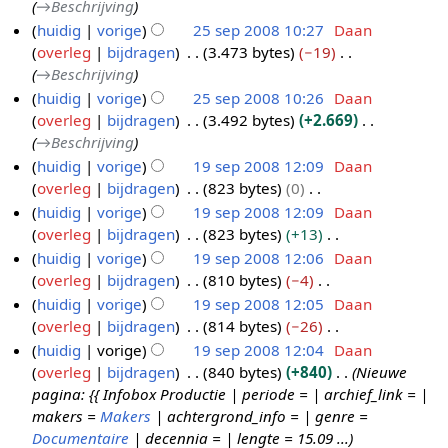
e
n
→
Beschrijving
t
a
n
m
s
g
i
r
w
g
i
huidig
vorige
25 sep 2008 10:27
Daan
t
v
e
a
s
n
k
e
n
overleg
bijdragen
3.473 bytes
−19
t
a
n
m
s
g
i
r
g
→
Beschrijving
i
t
v
e
a
s
n
k
n
huidig
vorige
25 sep 2008 10:26
Daan
t
a
n
m
s
g
i
g
overleg
bijdragen
3.492 bytes
+2.669
i
t
v
e
a
s
n
→
Beschrijving
n
t
a
n
m
s
g
g
huidig
vorige
19 sep 2008 12:09
Daan
i
t
v
e
a
s
overleg
bijdragen
823 bytes
0
n
1
t
a
n
m
s
G
g
huidig
vorige
19 sep 2008 12:09
Daan
9
i
t
v
e
a
e
overleg
bijdragen
823 bytes
+13
n
s
t
a
n
m
e
G
g
huidig
vorige
19 sep 2008 12:06
Daan
e
i
t
v
e
n
e
overleg
bijdragen
810 bytes
−4
n
p
t
a
n
b
e
G
g
huidig
vorige
19 sep 2008 12:05
Daan
2
i
t
v
e
n
e
overleg
bijdragen
814 bytes
−26
n
0
t
a
w
b
e
G
g
huidig
vorige
19 sep 2008 12:04
Daan
0
i
t
e
e
n
e
overleg
bijdragen
840 bytes
+840
Nieuwe
n
8
t
r
w
b
e
pagina: {{ Infobox Productie | periode = | archief_link = |
g
i
k
e
e
n
makers =
Makers
| achtergrond_info = | genre =
n
i
r
w
b
Documentaire
| decennia = | lengte = 15.09 ...
g