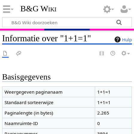
B&G Wiki
Informatie over "1+1=1"
Hulp
Basisgegevens
Weergegeven paginanaam
1+1=1
Standaard sorteerwijze
1+1=1
Paginalengte (in bytes)
2.265
Naamruimte-ID
0
Paginanummer
3894