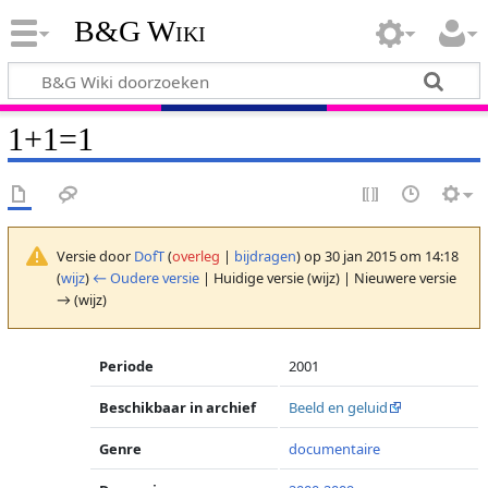
B&G Wiki
1+1=1
Versie door
DofT
(
overleg
|
bijdragen
)
op 30 jan 2015 om 14:18
(
wijz
)
← Oudere versie
| Huidige versie (wijz) | Nieuwere versie
→ (wijz)
Periode
2001
Beschikbaar in archief
Beeld en geluid
Genre
documentaire