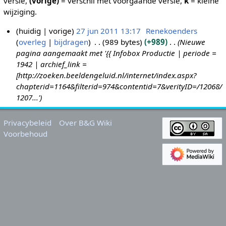
versie,
(vorige)
= verschil met voorgaande versie,
k
= kleine
wijziging.
huidig
vorige
27 jun 2011 13:17
Renekoenders
overleg
bijdragen
989 bytes
+989
Nieuwe
2
pagina aangemaakt met '{{ Infobox Productie | periode =
7
1942 | archief_link =
j
[http://zoeken.beeldengeluid.nl/internet/index.aspx?
u
chapterid=1164&filterid=974&contentid=7&verityID=/12068/
n
1207...'
2
0
Privacybeleid
Over B&G Wiki
1
Voorbehoud
1