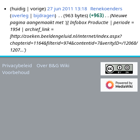
huidig
vorige
27 jun 2011 13:18
Renekoenders
overleg
bijdragen
963 bytes
+963
Nieuwe
2
pagina aangemaakt met '{{ Infobox Productie | periode =
7
1954 | archief_link =
j
[http://zoeken.beeldengeluid.nl/internet/index.aspx?
u
chapterid=1164&filterid=974&contentid=7&verityID=/12068/
n
1207...'
2
0
Privacybeleid
Over B&G Wiki
1
Voorbehoud
1