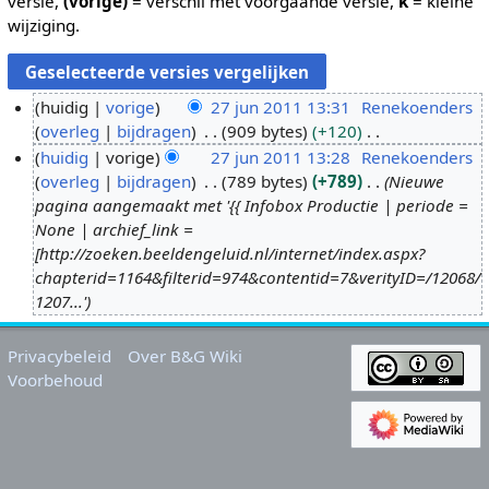
versie,
(vorige)
= verschil met voorgaande versie,
k
= kleine
wijziging.
huidig
vorige
27 jun 2011 13:31
Renekoenders
overleg
bijdragen
909 bytes
+120
2
G
huidig
vorige
27 jun 2011 13:28
Renekoenders
7
e
overleg
bijdragen
789 bytes
+789
Nieuwe
j
e
pagina aangemaakt met '{{ Infobox Productie | periode =
u
n
None | archief_link =
n
b
[http://zoeken.beeldengeluid.nl/internet/index.aspx?
2
e
chapterid=1164&filterid=974&contentid=7&verityID=/12068/
0
w
1207...'
1
e
1
r
Privacybeleid
Over B&G Wiki
k
Voorbehoud
i
n
g
s