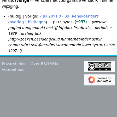
versie,
(vorige)
= verschil met voorgaande versie,
k
= kleine
wijziging.
huidig
vorige
7 jul 2011 07:09
Renekoenders
overleg
bijdragen
997 bytes
+997
Nieuwe
7
pagina aangemaakt met '{{ Infobox Productie | periode =
j
1939 | archief_link =
u
[http://zoeken.beeldengeluid.nl/internet/index.aspx?
l
chapterid=1164&filterid=974&contentid=7&verityID=/12068/
2
1207...'
0
1
Privacybeleid
Over B&G Wiki
1
Voorbehoud