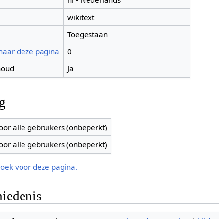
nl - Nederlands
wikitext
Toegestaan
 naar deze pagina
0
houd
Ja
ng
oor alle gebruikers (onbeperkt)
oor alle gebruikers (onbeperkt)
boek voor deze pagina.
iedenis