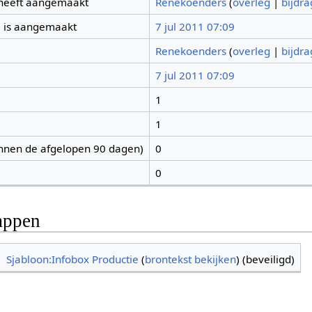
 heeft aangemaakt
Renekoenders
(
overleg
|
bijdr
 is aangemaakt
7 jul 2011 07:09
Renekoenders
(
overleg
|
bijdr
7 jul 2011 07:09
1
1
nnen de afgelopen 90 dagen)
0
0
appen
Sjabloon:Infobox Productie
(
brontekst bekijken
) (beveiligd)