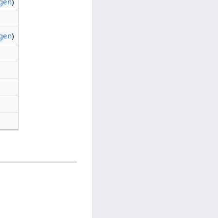
agen
)
agen
)