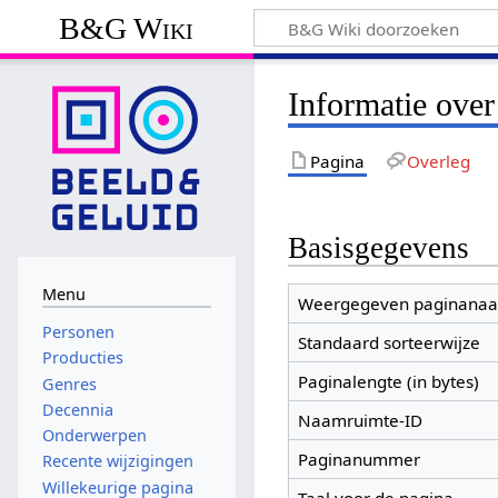
B&G Wiki
Informatie over
Pagina
Overleg
Basisgegevens
Menu
Weergegeven paginana
Personen
Standaard sorteerwijze
Producties
Paginalengte (in bytes)
Genres
Decennia
Naamruimte-ID
Onderwerpen
Paginanummer
Recente wijzigingen
Willekeurige pagina