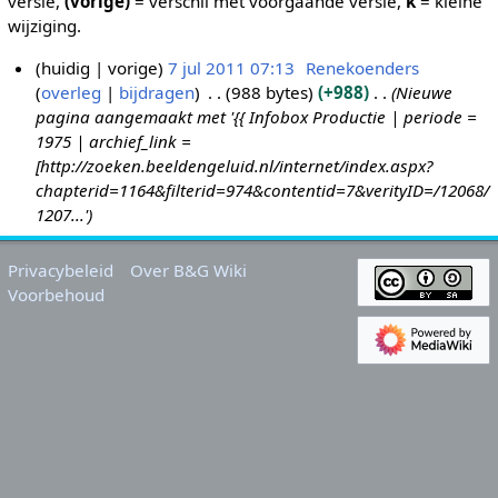
versie,
(vorige)
= verschil met voorgaande versie,
k
= kleine
wijziging.
huidig
vorige
7 jul 2011 07:13
Renekoenders
overleg
bijdragen
988 bytes
+988
Nieuwe
7
pagina aangemaakt met '{{ Infobox Productie | periode =
j
1975 | archief_link =
u
[http://zoeken.beeldengeluid.nl/internet/index.aspx?
l
chapterid=1164&filterid=974&contentid=7&verityID=/12068/
2
1207...'
0
1
Privacybeleid
Over B&G Wiki
1
Voorbehoud