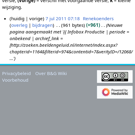
versie,
(vorige)
= verschil met voorgaande versie,
k
= kleine
wijziging.
huidig
vorige
7 jul 2011 07:18
Renekoenders
overleg
bijdragen
961 bytes
+961
Nieuwe
7
pagina aangemaakt met '{{ Infobox Productie | periode =
j
onbekend | archief_link =
u
[http://zoeken.beeldengeluid.nl/internet/index.aspx?
l
chapterid=1164&filterid=974&contentid=7&verityID=/12068/
2
...'
0
1
Privacybeleid
Over B&G Wiki
1
Voorbehoud