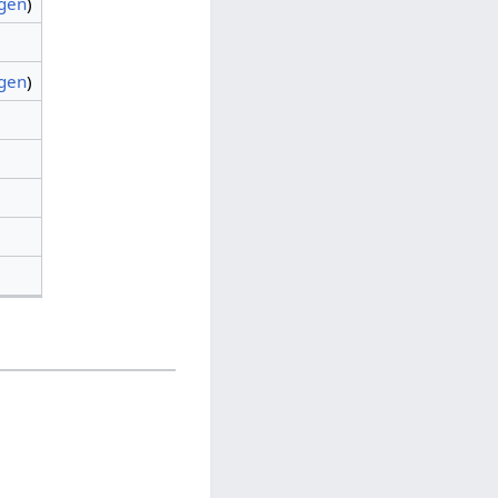
agen
)
agen
)