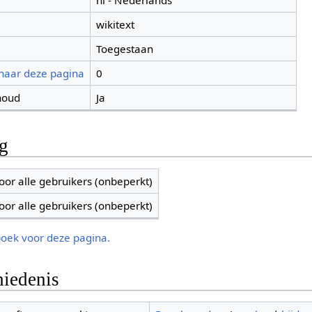
nl - Nederlands
wikitext
Toegestaan
 naar deze pagina
0
houd
Ja
ng
oor alle gebruikers (onbeperkt)
oor alle gebruikers (onbeperkt)
boek voor deze pagina.
iedenis