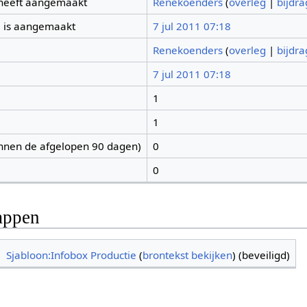
 heeft aangemaakt
Renekoenders
(
overleg
|
bijdr
 is aangemaakt
7 jul 2011 07:18
Renekoenders
(
overleg
|
bijdr
7 jul 2011 07:18
1
1
nnen de afgelopen 90 dagen)
0
0
appen
Sjabloon:Infobox Productie
(
brontekst bekijken
) (beveiligd)