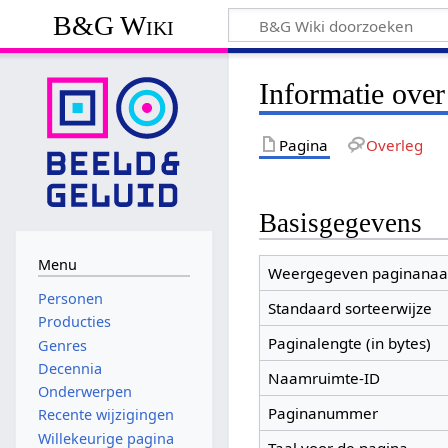
B&G Wiki
Informatie ove
Pagina
Overleg
Basisgegevens
Menu
Weergegeven paginana
Personen
Standaard sorteerwijze
Producties
Paginalengte (in bytes)
Genres
Decennia
Naamruimte-ID
Onderwerpen
Paginanummer
Recente wijzigingen
Willekeurige pagina