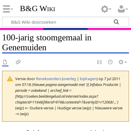
B&G Wiki
100-jarig stoomgemaal in
Genemuiden
Versie door
Renekoenders
(
overleg
|
bijdragen
)
op 7 jul 2011
om 07:18
(Nieuwe pagina aangemaakt met '{{ Infobox Productie |
periode = onbekend | archief_link =
[http://zoeken.beeldengeluid.nl/internet/index.aspx?
chapterid=1164&filterid=974&contentid=7&verityID=/12068/...')
(wijz) ← Oudere versie | Huidige versie (wijz) | Nieuwere versie
→ (wijz)