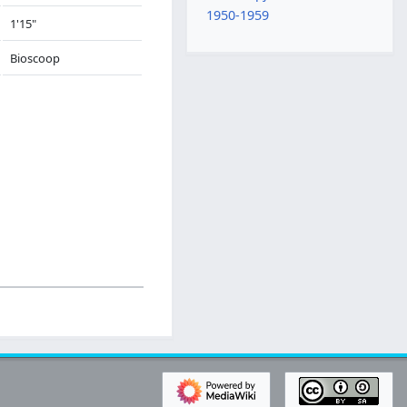
1950-1959
1'15"
Bioscoop