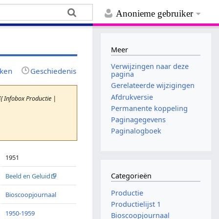
Anonieme gebruiker
Meer
Verwijzingen naar deze
jken
Geschiedenis
pagina
Gerelateerde wijzigingen
Afdrukversie
{ Infobox Productie |
Permanente koppeling
Paginagegevens
Paginalogboek
1951
Categorieën
Beeld en Geluid
Productie
Bioscoopjournaal
Productielijst 1
1950-1959
Bioscoopjournaal