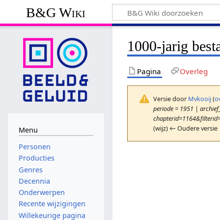
B&G Wiki
1000-jarig best
Pagina
Overleg
Versie door
Mvkooij
(
o
periode = 1951 | archief_
chapterid=1164&filterid
(wijz) ← Oudere versie 
Menu
Personen
Producties
Genres
Decennia
Onderwerpen
Recente wijzigingen
Willekeurige pagina