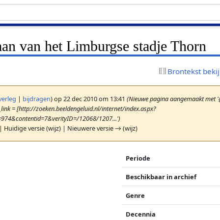
aan van het Limburgse stadje Thorn
Brontekst beki
verleg
|
bijdragen
)
op 22 dec 2010 om 13:41
(Nieuwe pagina aangemaakt met '{
link = [http://zoeken.beeldengeluid.nl/internet/index.aspx?
=974&contentid=7&verityID=/12068/1207...')
| Huidige versie (wijz) | Nieuwere versie → (wijz)
Periode
Beschikbaar in archief
Genre
Decennia