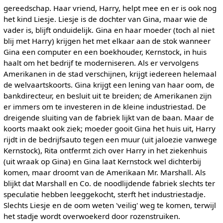
gereedschap. Haar vriend, Harry, helpt mee en er is ook nog
het kind Liesje. Liesje is de dochter van Gina, maar wie de
vader is, blijft onduidelijk. Gina en haar moeder (toch al niet
blij met Harry) krijgen het met elkaar aan de stok wanneer
Gina een computer en een boekhouder, Kernstock, in huis
haalt om het bedrijf te moderniseren. Als er vervolgens
Amerikanen in de stad verschijnen, krijgt iedereen helemaal
de welvaartskoorts. Gina krijgt een lening van haar oom, de
bankdirecteur, en besluit uit te breiden; de Amerikanen zijn
er immers om te investeren in de kleine industriestad. De
dreigende sluiting van de fabriek lijkt van de baan. Maar de
koorts maakt ook ziek; moeder gooit Gina het huis uit, Harry
rijdt in de bedrijfsauto tegen een muur (uit jaloezie vanwege
Kernstock), Rita ontfermt zich over Harry in het ziekenhuis
(uit wraak op Gina) en Gina laat Kernstock wel dichterbij
komen, maar droomt van de Amerikaan Mr. Marshall. Als
blijkt dat Marshall en Co. de noodlijdende fabriek slechts ter
speculatie hebben leeggekocht, sterft het industriestadje.
Slechts Liesje en de oom weten 'veilig' weg te komen, terwijl
het stadje wordt overwoekerd door rozenstruiken.