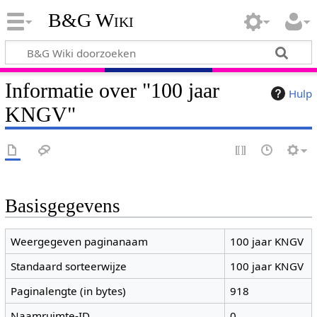
B&G Wiki
Informatie over "100 jaar
Hulp
KNGV"
Basisgegevens
Weergegeven paginanaam
100 jaar KNGV
Standaard sorteerwijze
100 jaar KNGV
Paginalengte (in bytes)
918
Naamruimte-ID
0