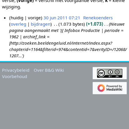
versie,
(vorige)
= verschil met voorgaande versie,
k
= kleine
wijziging.
huidig
vorige
30 jun 2011 07:21
Renekoenders
overleg
bijdragen
1.073 bytes
+1.073
Nieuwe
3
pagina aangemaakt met '{{ Infobox Productie | periode =
0
1962 | archief_link =
j
[http://zoeken.beeldengeluid.nl/internet/index.aspx?
u
chapterid=1164&filterid=974&contentid=7&verityID=/12068/
n
1207...'
2
0
Privacybeleid
Over B&G Wiki
1
Voorbehoud
1