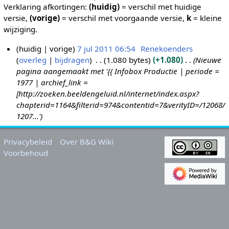
Verklaring afkortingen:
(huidig)
= verschil met huidige
versie,
(vorige)
= verschil met voorgaande versie,
k
= kleine
wijziging.
huidig
vorige
7 jul 2011 06:54
Renekoenders
overleg
bijdragen
1.080 bytes
+1.080
Nieuwe
7
pagina aangemaakt met '{{ Infobox Productie | periode =
j
1977 | archief_link =
u
[http://zoeken.beeldengeluid.nl/internet/index.aspx?
l
chapterid=1164&filterid=974&contentid=7&verityID=/12068/
2
1207...'
0
1
Privacybeleid
Over B&G Wiki
1
Voorbehoud