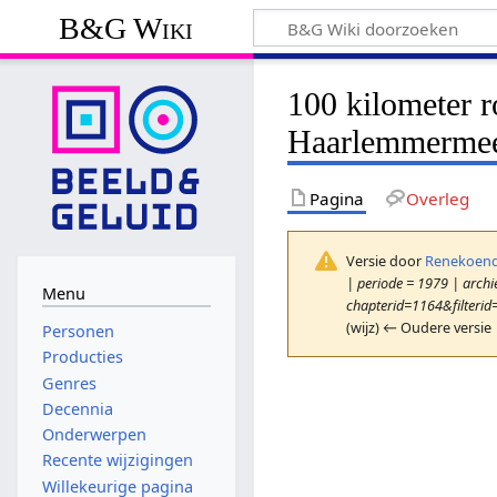
B&G Wiki
100 kilometer r
Haarlemmermee
Pagina
Overleg
Versie door
Renekoend
| periode = 1979 | archie
Menu
chapterid=1164&filterid
(wijz) ← Oudere versie 
Personen
Producties
Genres
Decennia
Onderwerpen
Recente wijzigingen
Willekeurige pagina