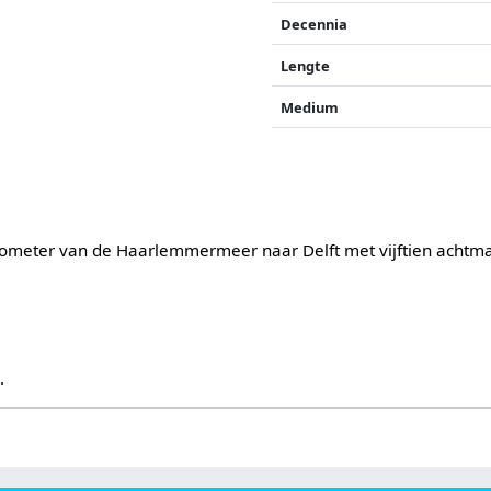
Decennia
Lengte
Medium
ilometer van de Haarlemmermeer naar Delft met vijftien achtm
s
.