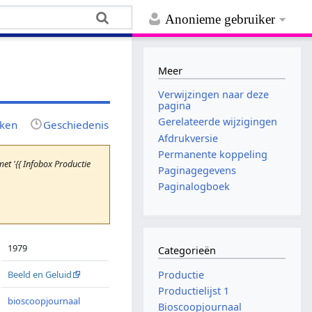
Anonieme gebruiker
Meer
Verwijzingen naar deze
pagina
Gerelateerde wijzigingen
jken
Geschiedenis
Afdrukversie
Permanente koppeling
t '{{ Infobox Productie
Paginagegevens
Paginalogboek
1979
Categorieën
Productie
Beeld en Geluid
Productielijst 1
bioscoopjournaal
Bioscoopjournaal