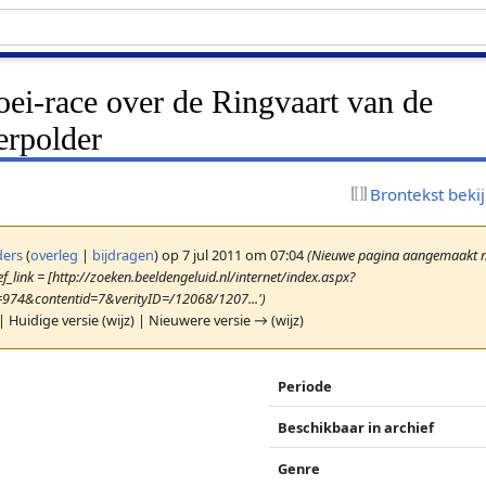
oei-race over de Ringvaart van de
rpolder
Brontekst beki
ers
(
overleg
|
bijdragen
)
op 7 jul 2011 om 07:04
(Nieuwe pagina aangemaakt me
f_link = [http://zoeken.beeldengeluid.nl/internet/index.aspx?
=974&contentid=7&verityID=/12068/1207...')
| Huidige versie (wijz) | Nieuwere versie → (wijz)
Periode
Beschikbaar in archief
Genre