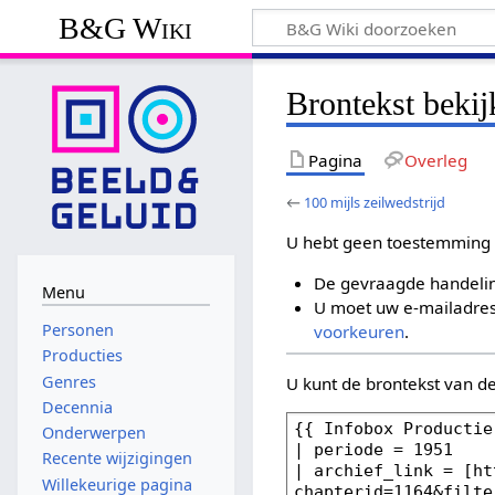
B&G Wiki
Brontekst bekij
Pagina
Overleg
←
100 mijls zeilwedstrijd
U hebt geen toestemming 
De gevraagde handelin
Menu
U moet uw e-mailadres 
Personen
voorkeuren
.
Producties
Genres
U kunt de brontekst van d
Decennia
Onderwerpen
Recente wijzigingen
Willekeurige pagina