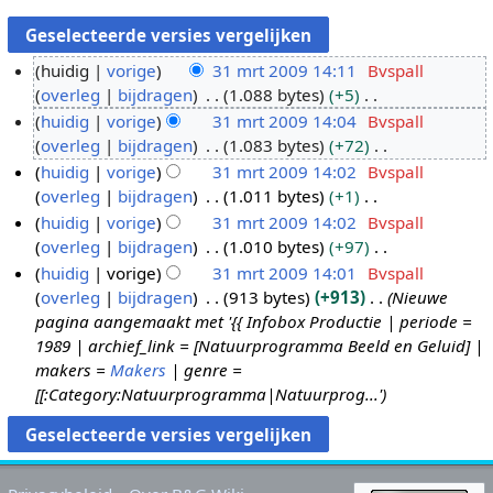
huidig
vorige
31 mrt 2009 14:11
Bvspall
overleg
bijdragen
1.088 bytes
+5
3
G
huidig
vorige
31 mrt 2009 14:04
Bvspall
1
e
overleg
bijdragen
1.083 bytes
+72
m
e
G
huidig
vorige
31 mrt 2009 14:02
Bvspall
r
n
e
overleg
bijdragen
1.011 bytes
+1
t
b
e
G
huidig
vorige
31 mrt 2009 14:02
Bvspall
2
e
n
e
overleg
bijdragen
1.010 bytes
+97
0
w
b
e
G
huidig
vorige
31 mrt 2009 14:01
Bvspall
0
e
e
n
e
overleg
bijdragen
913 bytes
+913
Nieuwe
9
r
w
b
e
pagina aangemaakt met '{{ Infobox Productie | periode =
k
e
e
n
1989 | archief_link = [Natuurprogramma Beeld en Geluid] |
i
r
w
b
makers =
Makers
| genre =
n
k
e
e
[[:Category:Natuurprogramma|Natuurprog...'
g
i
r
w
s
n
k
e
s
g
i
r
a
s
n
k