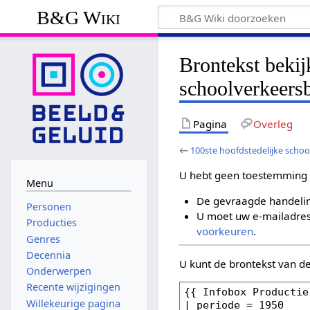
B&G Wiki
Brontekst bekij
schoolverkeersb
Pagina
Overleg
←
100ste hoofdstedelijke schoo
U hebt geen toestemming 
Menu
De gevraagde handelin
Personen
U moet uw e-mailadres 
Producties
voorkeuren
.
Genres
Decennia
U kunt de brontekst van d
Onderwerpen
Recente wijzigingen
Willekeurige pagina