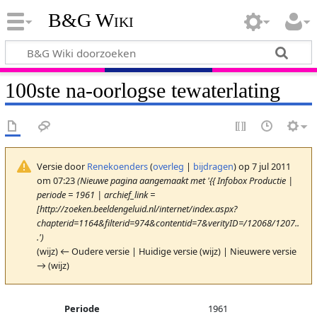
B&G Wiki
100ste na-oorlogse tewaterlating
Versie door
Renekoenders
(
overleg
|
bijdragen
)
op 7 jul 2011
om 07:23
(Nieuwe pagina aangemaakt met '{{ Infobox Productie |
periode = 1961 | archief_link =
[http://zoeken.beeldengeluid.nl/internet/index.aspx?
chapterid=1164&filterid=974&contentid=7&verityID=/12068/1207..
.')
(wijz) ← Oudere versie | Huidige versie (wijz) | Nieuwere versie
→ (wijz)
Periode
1961