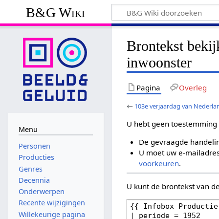
B&G Wiki
Brontekst beki
inwoonster
Pagina
Overleg
←
103e verjaardag van Nederla
U hebt geen toestemming 
Menu
De gevraagde handelin
Personen
U moet uw e-mailadres 
Producties
voorkeuren
.
Genres
Decennia
U kunt de brontekst van d
Onderwerpen
Recente wijzigingen
Willekeurige pagina